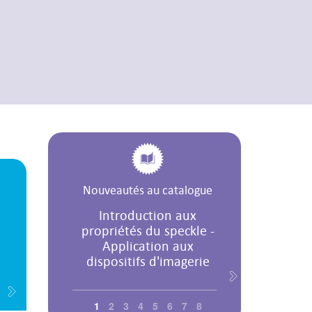
Nouveautés au catalogue
Introduction aux
propriétés du speckle -
Application aux
dispositifs d'imagerie
1
2
3
4
5
6
7
8