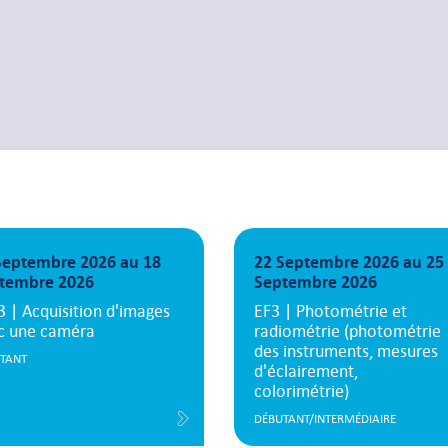
Septembre 2026 au 18
22 Septembre 2026 au 25
tembre 2026
Septembre 2026
3 | Acquisition d'images
EF3 | Photométrie et
c une caméra
radiométrie (photométrie
des instruments, mesures
TANT
d'éclairement,
colorimétrie)
DÉBUTANT/INTERMÉDIAIRE