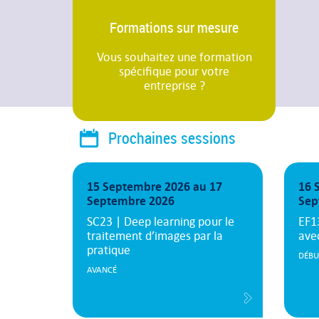
Formations sur mesure
Vous souhaitez une formation
spécifique pour votre
entreprise ?
Prochaines sessions
15 Septembre 2026 au 17
16 
Septembre 2026
Sep
SC23 | Deep learning pour le
EF1
traitement d’images par la
ave
pratique
DÉBU
AVANCÉ