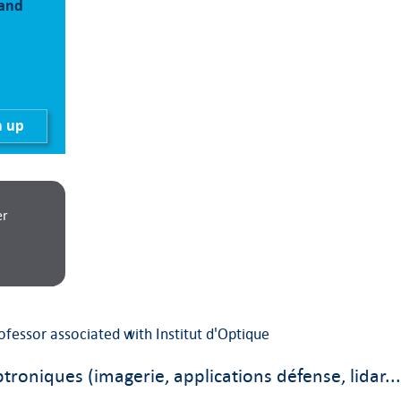
 and
n up
er
rofessor associated with Institut d'Optique
roniques (imagerie, applications défense, lidar...