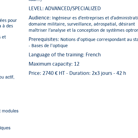
LEVEL: ADVANCED/SPECIALIZED
Audience:
Ingénieur·es d’entreprises et d’administrat
iées pour
domaine militaire, surveillance, aérospatial, désirant
a à des
maîtriser l’analyse et la conception de systèmes optro
 et
Prerequisites:
Notions d'optique correspondant au st
- Bases de l'optique
Language of the training: French
Maximum capacity: 12
u
Price: 2740 € HT -
Duration:
2x3 jours - 42 h
u actif,
et modules
niques