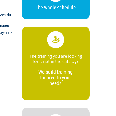
The whole schedule
ions du
niques
age EF2
The training you are looking
for is not in the catalog?
We build training
tailored to your
needs