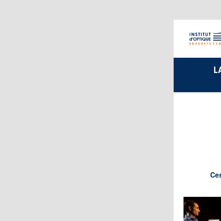
L
Ces