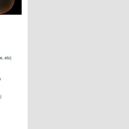
e, etc)
n
)