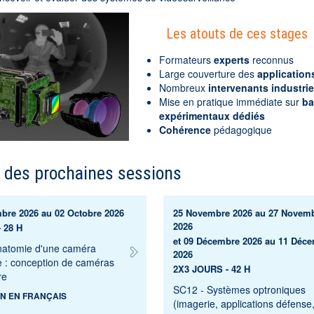
Les atouts de ces stages
Formateurs
experts
reconnus
Large couverture des
application
Nombreux
intervenants industrie
Mise en pratique immédiate sur
ba
expérimentaux dédiés
Cohérence
pédagogique
 des prochaines sessions
bre 2026 au 02 Octobre 2026
25 Novembre 2026 au 27 Novem
2026
 28 H
et 09 Décembre 2026 au 11 Déc
natomie d'une caméra
2026
e : conception de caméras
2X3 JOURS - 42 H
re
SC12 - Systèmes optroniques
N EN FRANÇAIS
(imagerie, applications défense