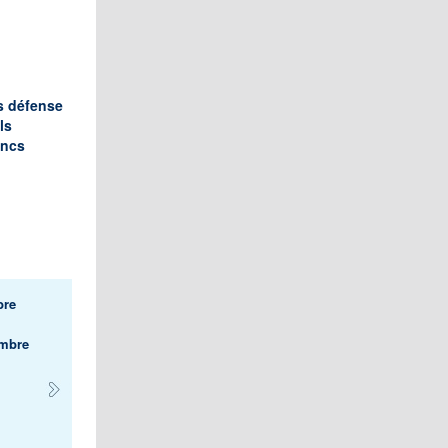
s défense
ls
ncs
bre
embre
,