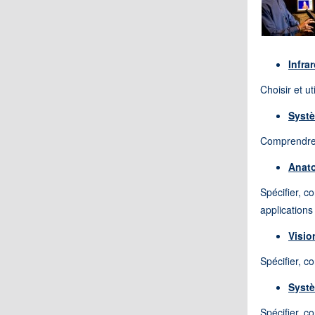
Infra
Choisir et u
Syst
Comprendre 
Anato
Spécifier, c
applications 
Visio
Spécifier, c
Systè
Spécifier, c