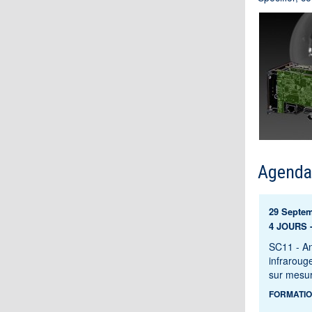
Agenda
29 Septem
4 JOURS -
SC11 - A
infraroug
sur mesu
FORMATIO