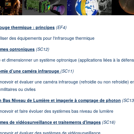
rouge thermique : principes
(EF4)
tiliser des équipements pour l'infrarouge thermique
èmes optroniques
(SC12)
et dimensionner un système optronique (applications liées à la défens
mie d’une caméra infrarouge
(SC11)
oncevoir et évaluer une caméra infrarouge (refroidie ou non refroidie) e
militaires ou civiles
n Bas Niveau de Lumière et imagerie à comptage de photon
(SC13
oncevoir et faire évoluer des systèmes bas niveau de lumière
mes de vidéosurveillance et traitements d'images
(SC16)
oncevoir et évaluer des systèmes de vidéosurveillance