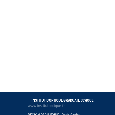
INSTITUT D'OPTIQUE GRADUATE SCHOOL
www.institutoptique.fr
RÉGION PARISIENNE - Paris-Saclay