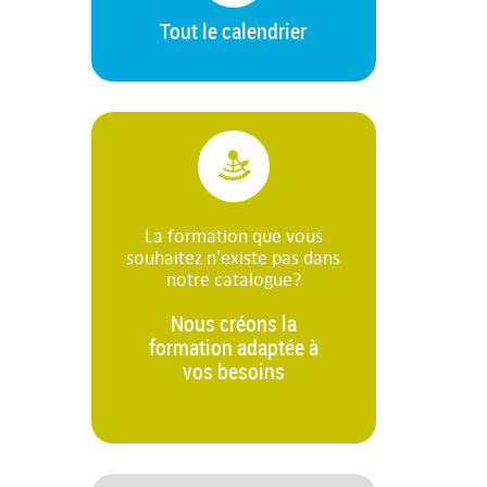
Tout le calendrier
La formation que vous
souhaitez n'existe pas dans
notre catalogue?
Nous créons la
formation adaptée à
vos besoins